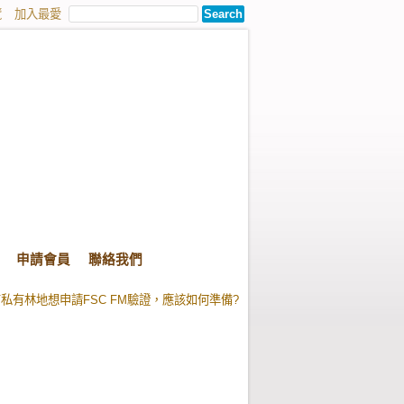
覽
加入最愛
申請會員
聯絡我們
產品清單及樹種的新規範
有私有林地想申請FSC FM驗證，應該如何準備?
產品清單及樹種的新規範
有私有林地想申請FSC FM驗證，應該如何準備?