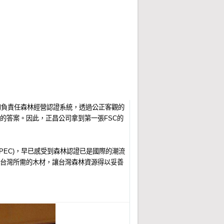
Forest Management, FM)驗
證合格證書，在2015年1月6日，行政院農
，先後在中興大學、台灣大學發起成立自然生
年在里約熱內盧揭櫫永續發展理念後，1993
的負責任森林經營認證系統，透過公正客觀的
的答案。因此，正昌公司拿到第一張FSC的
EC)，早已感受到森林認證已是國際的潮流
台灣所需的木材，讓台灣森林資源得以妥善