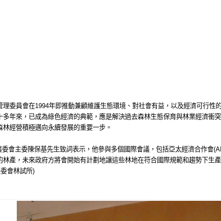
FM證書授證典禮
有林租地造林業者新竹縣正昌製材有限公司公司申請FSC國際森林管理委員會的森林管理(
織授權之第三方驗證公司審查通過，取得國際森林管理認證系統在台灣的第一張驗
所黃裕星所長特別邀請該公司梁兆清董事長，為其舉行授證典禮。
致詞時表示，在他在1980年代還是森林系學生時期因為發起生態保育運動
各國的林業界與關心生態保育人士間嚴重衝突的問題一再上演。聯合國在1992
管理委員會在1994年即推動兼顧維護生態環境、對社會有益，以及經濟可行性
十多年來，已成為綠色經濟的典範，應是解決過去森林生態保育與林業經濟衝突
森林經營積極邁向永續發展的重要一步。
會主委陳保基先生致詞表示，他參與多個國際會議，包括亞太經濟合作會(AP
的林產，未來政府方將會開始有計劃地讓這些林地在符合國際規範和趨勢下生產
農委會林試所)