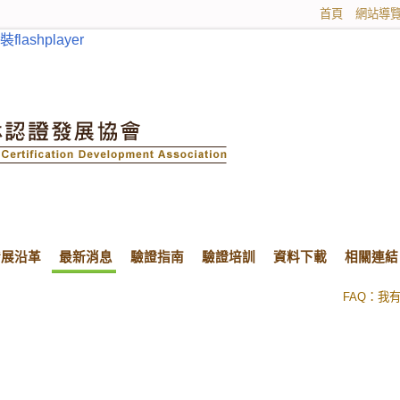
首頁
網站導
ashplayer
發展沿革
最新消息
驗證指南
驗證培訓
資料下載
相關連結
FSC釋出
FAQ：我
FSC釋出
尋找：
為
FAQ：我