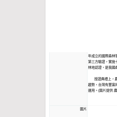
發布日期
2015-01-07
標題
全台第一張FSC 
內容
本會協助教育訓練國
證，獲得該國際組
業委員會林業試驗
本會劉烱錫理事長
態保育社，眼見世界
年成立的國際森林
第三方驗證，實施
林地認證，是我國
授證典禮上，農委
趨勢，台灣有豐富
運用。(圖片提供:
圖片