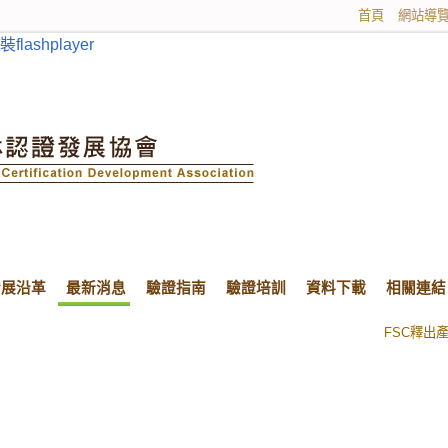
首頁
網站導
ashplayer
發展沿革
最新消息
驗證指南
驗證培訓
資料下載
相關連結
FSC釋出
FAQ：我
尋找：
為
FSC釋出
FAQ：我