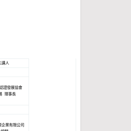
議程
中市七中路2號)
會
學森林暨自然保育學系
主講人
認證發展協會
錫 理事長
際企業有限公司