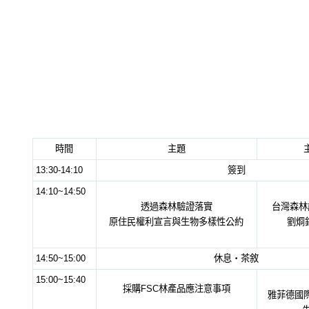
/09/30 森林驗證及其產品商標使用實務座談會>>報名請入內
森林驗證及其產品商標使用實務座談會
活動日期：2016年09月30日(星期五)
活動地點：南投林區管理處台中工作站(臺
主辦單位：社團法人台灣森林認證發展協
協辦單位：
南投林區管理處、
中國文化大
時間
主題
13:30-14:10
簽到
14:10~14:50
透過森林驗證落實
台灣森林
原住民權利宣言與生物多樣性公約
劉烱
14:50~15:00
休息‧茶敘
15:00~15:40
採購FSC林產品應注意事項
雅菲德國