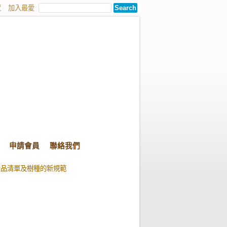
覽
加入最愛
申請會員
聯絡我們
產品清單及樹種的新規範
有私有林地想申請FSC FM驗證，應該如何準備?
產品清單及樹種的新規範
有私有林地想申請FSC FM驗證，應該如何準備?