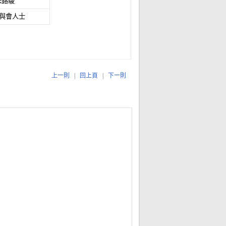
朱鎔駿
與會人士
上一則
|
回上頁
|
下一則