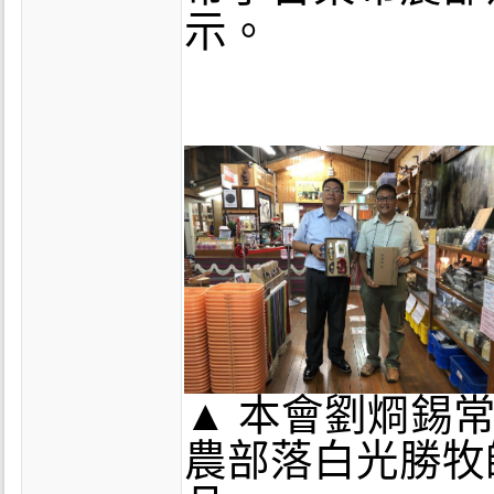
示。
▲ 本會劉烱錫
農部落白光勝牧