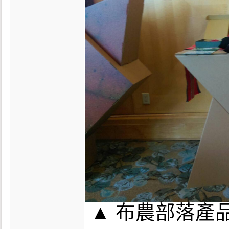
▲ 布農部落產