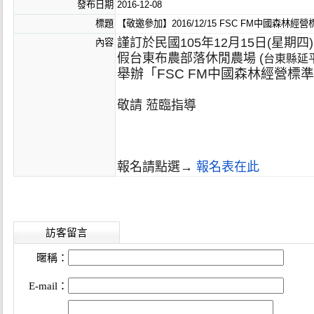
發布日期
2016-12-08
標題
【敬邀參加】2016/12/15 FSC FM中國森
謹訂於民國105年12月15日(星期四)
內容
假台東布農部落休閒農場 (
台東縣延
舉辦「FSC FM中國森林經營
敬請 蒞臨指導
報名請點選→
報名表在此
訪客留言
暱稱：
E-mail：